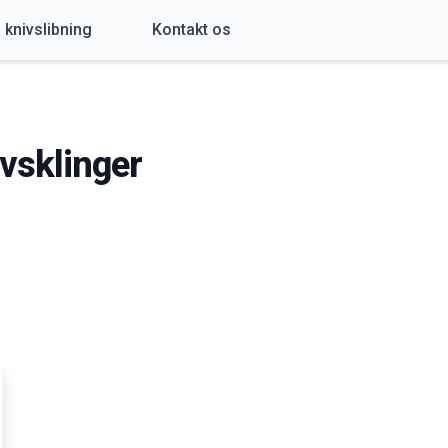
l knivslibning
Kontakt os
avsklinger