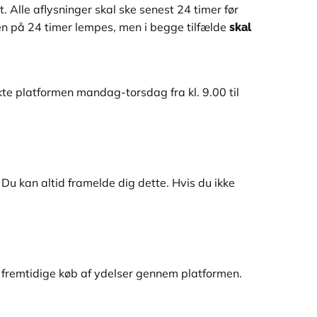
. Alle aflysninger skal ske senest 24 timer før
skal
sten på 24 timer lempes, men i begge tilfælde
akte platformen mandag-torsdag fra kl. 9.00 til
 Du kan altid framelde dig dette. Hvis du ikke
 fremtidige køb af ydelser gennem platformen.