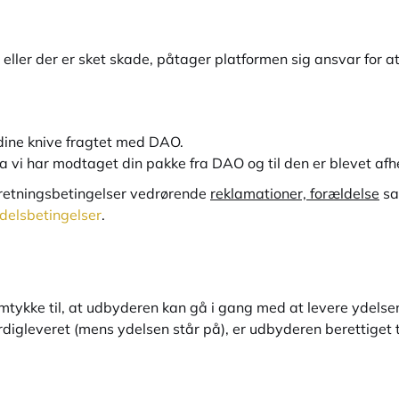
n eller der er sket skade, påtager platformen sig ansvar for a
dine knive fragtet med DAO.
ra vi har modtaget din pakke fra DAO og til den er blevet afh
rretningsbetingelser vedrørende
reklamationer, forældelse
s
delsbetingelser
.
amtykke til, at udbyderen kan gå i gang med at levere ydelsen
ærdigleveret (mens ydelsen står på), er udbyderen berettiget t