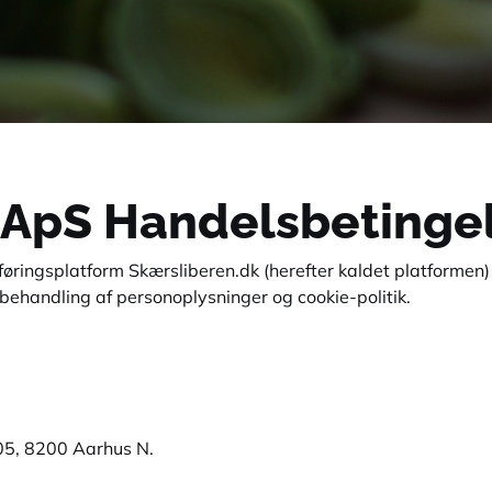
 ApS Handelsbetinge
øringsplatform Skærsliberen.dk (herefter kaldet platformen)
 behandling af personoplysninger og cookie-politik.
05, 8200 Aarhus N.