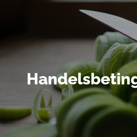
Gå
til
hovedindhold
Handelsbeting