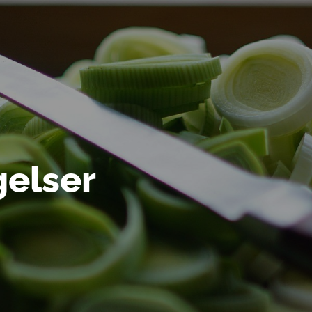
elser