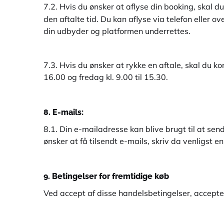
7.2. Hvis du ønsker at aflyse din booking, skal d
den aftalte tid. Du kan aflyse via telefon eller 
din udbyder og platformen underrettes.
7.3. Hvis du ønsker at rykke en aftale, skal du k
16.00 og fredag kl. 9.00 til 15.30.
8. E-mails:
8.1. Din e-mailadresse kan blive brugt til at sen
ønsker at få tilsendt e-mails, skriv da venligst e
9. Betingelser for fremtidige køb
Ved accept af disse handelsbetingelser, accepte