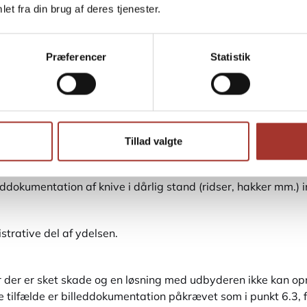
et fra din brug af deres tjenester.
Præferencer
Statistik
 en udbyder og fraskriver sig ethvert ansvar for de ydelser, 
 formidler mellem en kunde og en selvstændig udbyder. Derfor
Tillad valgte
knive skal kunden kunne billeddokumentere for dette med dater
leddokumentation af knive i dårlig stand (ridser, hakker mm.)
istrative del af ydelsen.
ller der er sket skade og en løsning med udbyderen ikke kan o
tilfælde er billeddokumentation påkrævet som i punkt 6.3, før