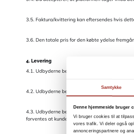
3.5. Faktura/kvittering kan eftersendes hvis det
3.6. Den totale pris for den købte ydelse fremgår
4. Levering
4.1. Udbyderne bestemmer selv, i hvilke postnu
Samtykke
4.2. Udbyderne bestemmer selv, hvilke produkter 
Denne hjemmeside bruger c
4.3. Udbyderne bestemmer selv om der slibes på 
Vi bruger cookies til at tilpas
forventes at kunden har pakket knivene forsvarli
vores trafik. Vi deler også 
annonceringspartnere og anal