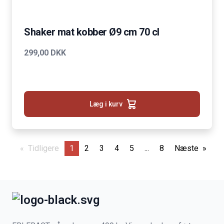
Shaker mat kobber Ø9 cm 70 cl
299,00 DKK
Læg i kurv
Tidligere
page
1
2
3
4
5
...
8
Næste