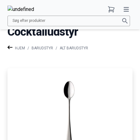
Open ma
Basket
search
Cocktailudstyr
HJEM
/
BARUDSTYR
/
ALT BARUDSTYR