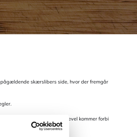
den pågældende skærslibers side, hvor der fremgår
egler.
g med skærsliberen når han alligevel kommer forbi