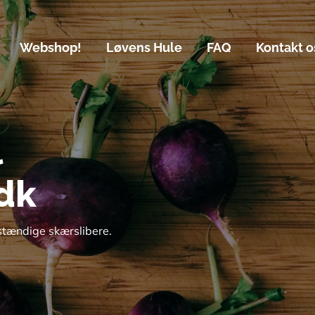
Main
Webshop!
Løvens Hule
FAQ
Kontakt o
navigation(DA)
l
dk
vstændige skærslibere.