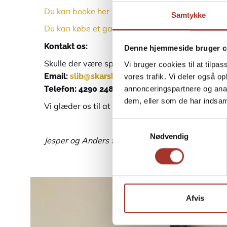
Du kan booke her
Samtykke
Du kan købe et gavekort her
Kontakt os:
Denne hjemmeside bruger c
Skulle der være spørgsmål til andet du ikke kan f
Vi bruger cookies til at tilpas
Email:
slib@skarsliberen.dk
vores trafik. Vi deler også 
Telefon: 4290 2483
annonceringspartnere og anal
dem, eller som de har indsaml
Vi glæder os til at give dine knive nyt liv!
Samtykkevalg
Nødvendig
Jesper og Anders fra Skærsliberen.dk
Afvis