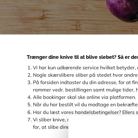
Trænger dine knive til at blive slebet? Så er der
Vi har kun udkørende service hvilket betyder, 
Nogle skærslibere sliber på stedet hvor andre
På forsiden indtaster du din adresse, for at f
rammer vedr. bestillingen samt mulige tider, 
Alle bookinger skal ske online via platformen.
Når du har bestilt vil du modtage en bekræftels
Har du læst vores handelsbetingelser? Ellers 
Vi sliber knive, men skulle du have forespørgs
for, at slibe dine knive.