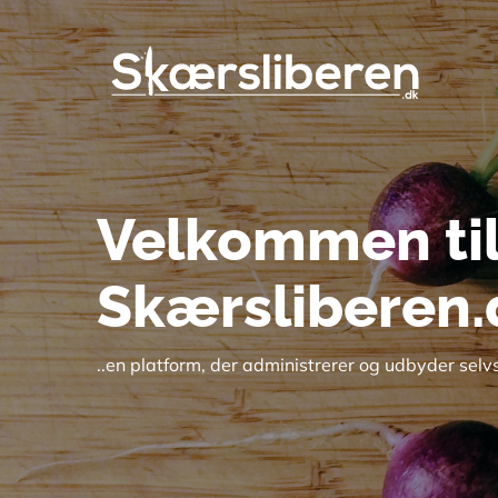
Gå
til
hovedindhold
Velkommen ti
Skærsliberen.
..en platform, der administrerer og udbyder sel