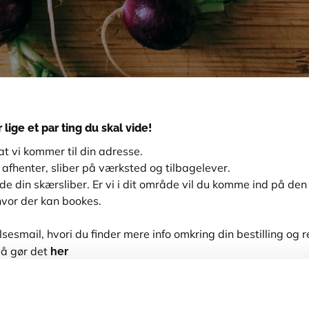
 lige et par ting du skal vide!
at vi kommer til din adresse.
 afhenter, sliber på værksted og tilbagelever.
inde din skærsliber. Er vi i dit område vil du komme ind på 
hvor der kan bookes.
esmail, hvori du finder mere info omkring din bestilling og r
her
så gør det
ler på andre slibninger opfordrer vi til, at du tager en dialo