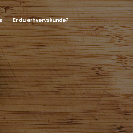
s
Er du erhvervskunde?