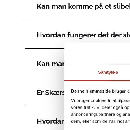
Kan man komme på et slibe
Hvordan fungerer det der s
Kan man sende knive til jer?
Samtykke
Er Skærsliberen.dk et fysisk 
Denne hjemmeside bruger c
Vi bruger cookies til at tilpas
vores trafik. Vi deler også 
annonceringspartnere og anal
Hvordan kontakter jeg supp
dem, eller som de har indsaml