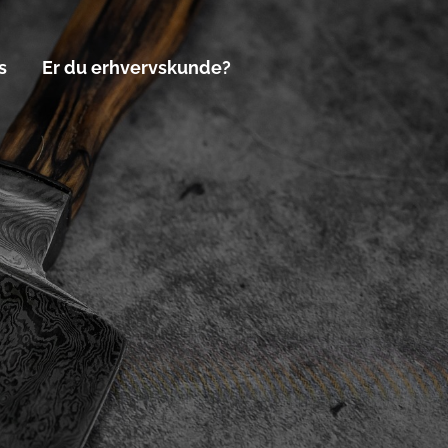
s
Er du erhvervskunde?