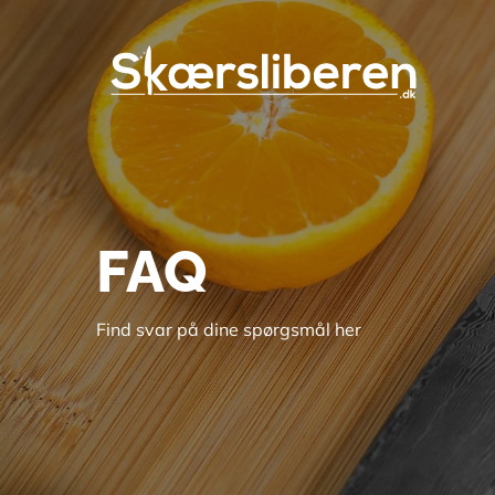
Gå
til
hovedindhold
FAQ
Find svar på dine spørgsmål her