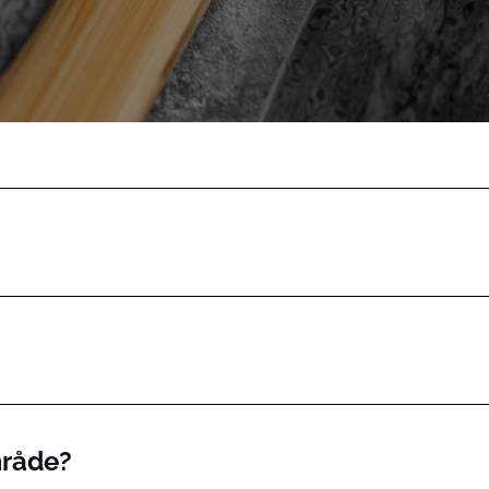
mråde?