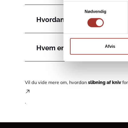
Samtykkevalg
Nødvendig
Hvordan bliver jeg oprette
Hvem er vi?
Afvis
slibning af kniv
Vil du vide mere om, hvordan
for
.