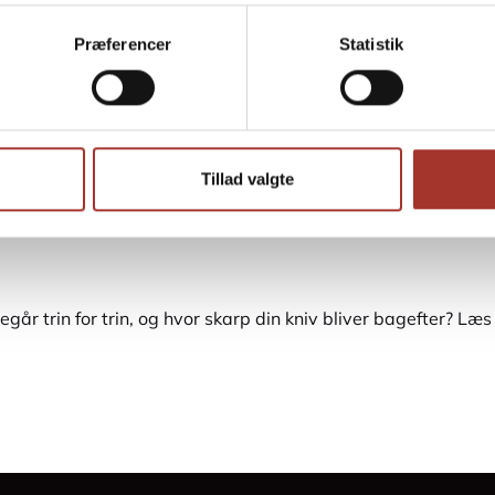
Præferencer
Statistik
t som udbyder på platformen?
Tillad valgte
egår trin for trin, og hvor skarp din kniv bliver bagefter? Læ