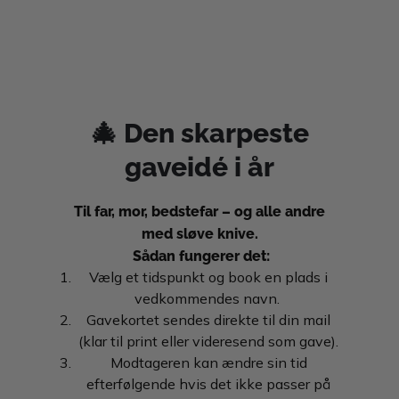
Gå
til
hovedindhold
🎄 Den skarpeste
gaveidé i år
Til far, mor, bedstefar – og alle andre
med sløve knive.
Sådan fungerer det:
Vælg et tidspunkt og book en plads i
vedkommendes navn.
Gavekortet sendes direkte til din mail
(klar til print eller videresend som gave).
Modtageren kan ændre sin tid
efterfølgende hvis det ikke passer på