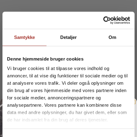
Samtykke
Detaljer
Om
Denne hjemmeside bruger cookies
Vi bruger cookies til at tilpasse vores indhold og
annoncer, til at vise dig funktioner til sociale medier og til
at analysere vores trafik. Vi deler også oplysninger om
din brug af vores hjemmeside med vores partnere inden
for sociale medier, annonceringspartnere og
Har du også en i familien, der
har alt
? Så
analysepartnere. Vores partnere kan kombinere disse
har du helt sikkert én, der stadig har
sløve
data med andre oplysninger, du har givet dem, eller som
knive
.
Få slebet dine
knive
de har indsamlet fra din brug af deres tjenester.
Med et gavekort til Skærsliberen.dk får de
GRATIS!
en gave, som både er praktisk, personlig og
Få et gratis stempel når du tilmelder dig
Samtykkevalg