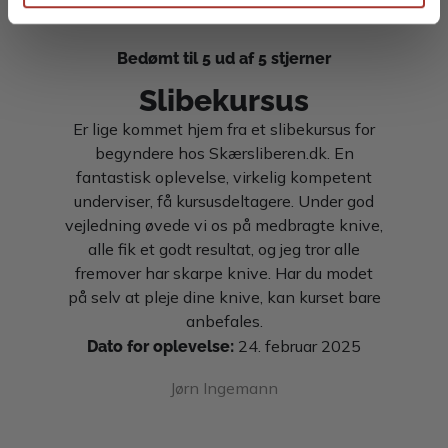
Bedømt til 5 ud af 5 stjerner
Slibekursus
Er lige kommet hjem fra et slibekursus for
begyndere hos Skærsliberen.dk. En
fantastisk oplevelse, virkelig kompetent
underviser, få kursusdeltagere. Under god
vejledning øvede vi os på medbragte knive,
alle fik et godt resultat, og jeg tror alle
fremover har skarpe knive. Har du modet
på selv at pleje dine knive, kan kurset bare
anbefales.
Dato for oplevelse:
24. februar 2025
Jørn Ingemann