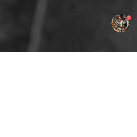
1
Sådan fungerer det
Book en skærsliber
Indtast adresse og kom direkte til din lokale