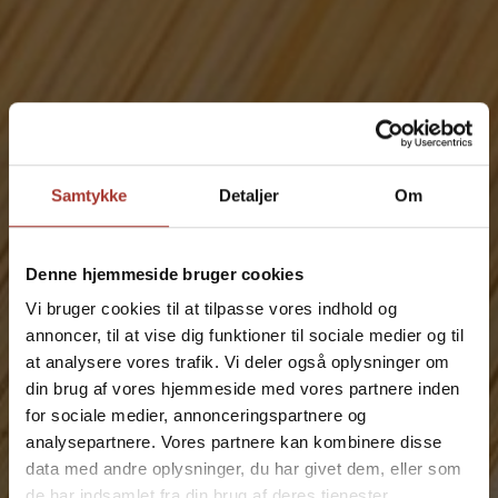
Samtykke
Detaljer
Om
Denne hjemmeside bruger cookies
Vi bruger cookies til at tilpasse vores indhold og
annoncer, til at vise dig funktioner til sociale medier og til
at analysere vores trafik. Vi deler også oplysninger om
din brug af vores hjemmeside med vores partnere inden
Book en skærsliber i
for sociale medier, annonceringspartnere og
analysepartnere. Vores partnere kan kombinere disse
Brande
data med andre oplysninger, du har givet dem, eller som
de har indsamlet fra din brug af deres tjenester.