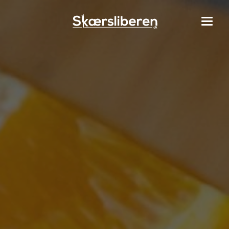
Gå
til
hovedindhold