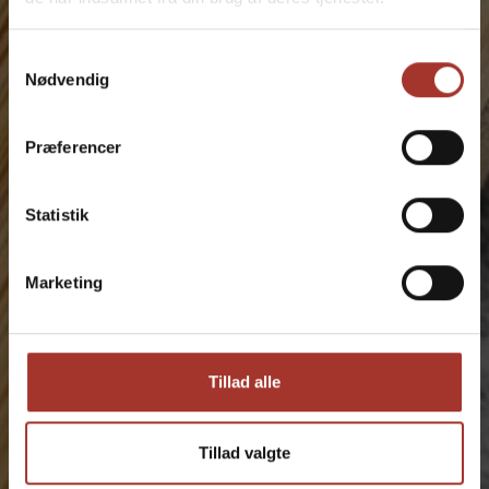
Få slebet dine knive nu - vi kommer til dig i hele
7330
Samtykkevalg
Address
Nødvendig
Address
Præferencer
Statistik
Er du erhvervskunde
Marketing
Tillad alle
Tillad valgte