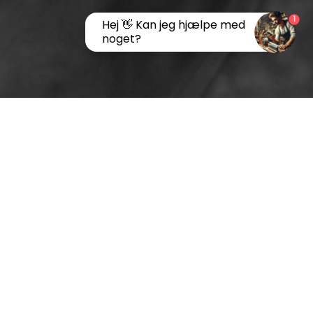
1
Hej 👋 Kan jeg hjælpe med
noget?
bet
Dine knive er klar til brug