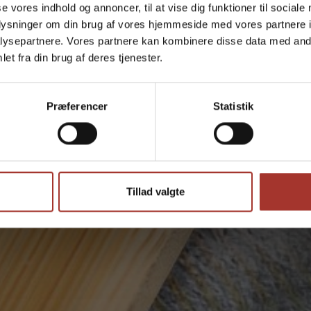
se vores indhold og annoncer, til at vise dig funktioner til sociale
Få slebet dine knive nu - vi kommer til dig i hele 2630
oplysninger om din brug af vores hjemmeside med vores partnere i
Address
ysepartnere. Vores partnere kan kombinere disse data med andr
et fra din brug af deres tjenester.
Præferencer
Statistik
Er du erhvervskunde
Tillad valgte