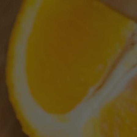
Gå
til
hovedindhold