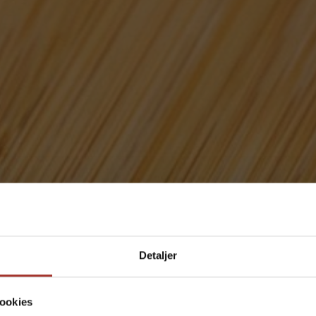
ook en skærsliber
Detaljer
Taastrup
ookies