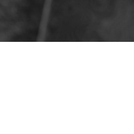
Sådan fungerer det
t slibeservice
Dine knive bliver sle