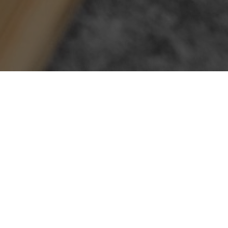
Book en skærsliber
Mobil