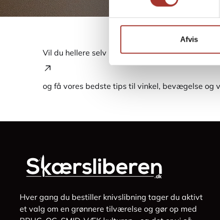
Afvis
Vil du hellere selv kaste dig ud i det? Her kan du
og få vores bedste tips til vinkel, bevægelse og 
Hver gang du bestiller knivslibning tager du aktivt
et valg om en grønnere tilværelse og gør op med