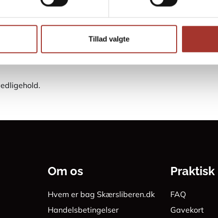
Tillad valgte
hvordan man sliber en kniv
 læse vores guide til
vedligehold.
Om os
Praktisk
Hvem er bag Skærsliberen.dk
FAQ
Handelsbetingelser
Gavekort