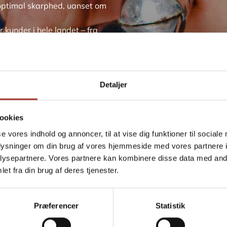
g optimal skarphed, uanset om
r kunder i hele landet – fra
e hverdage. Vores mål er at
ygtig løsning i stedet for at
lt hos Skærsliberen.dk. Bestil
Detaljer
ste din adresse.
ookies
se vores indhold og annoncer, til at vise dig funktioner til sociale
oplysninger om din brug af vores hjemmeside med vores partnere i
ysepartnere. Vores partnere kan kombinere disse data med andr
et fra din brug af deres tjenester.
Præferencer
Statistik